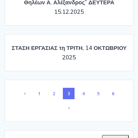
Θηλέων Α. Αλέξανδρος” ΔΕΥΤΕΡΑ
15.12.2025
ΣΤΑΣΗ ΕΡΓΑΣΙΑΣ τη ΤΡΙΤΗ, 14 ΟΚΤΩΒΡΙΟΥ
2025
Posts
Page
Page
Page
Page
Page
Page
1
2
3
4
5
6
navigation